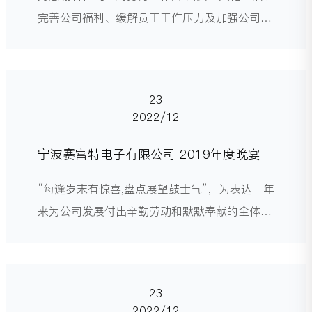
完善公司福利、缓解员工工作压力及加强公司团
队凝聚力,赛富特电子有限公司于 2019年11月
16~17日,组织员工进行了为期二天的衢州天脊龙
门、江郎山、清漾之旅.
23
2022/12
宁波赛富特电子有限公司 2019年度晚宴
“每逢岁末有惊喜,盘点展望鼓士气”，为表达一年
来为公司发展付出辛勤劳动和默默奉献的全体人
员的谢意，赛富特电子有限公司举办了2019年
度晚宴。
23
2022/12