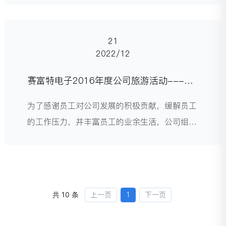
以来的勤奋努力，团队协作；为扩大彼此的沟通
和交流，进一步加强企业的凝聚力；更为了陶冶
21
情操，放松一下忙碌的工作生活节奏。
2022/12
赛富特电子2016年度公司旅游活动---雁
荡山一日游
为了感谢员工对公司发展的积极贡献，缓解员工
的工作压力，并丰富员工的业余生活，公司组织
每一年度的集体旅游活动。为广大员工们提供了
一个难得的跨部门间互动交流的良好机会。
上一页
1
下一页
共 10 条