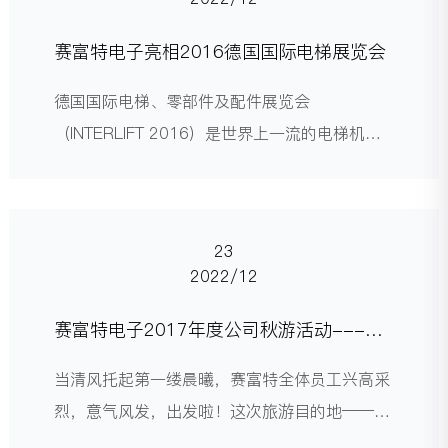
赛富特电子亮相2016德国国际电梯展览会
德国国际电梯、零部件及配件展览会
（INTERLIFT 2016）是世界上一流的电梯机械
制造业及零配件技术专业展览会，同时也是作为
全球电梯行业最大的、最具影响力的展会之一，
为全球的电梯企业提供了产品展示、经验交流、
23
贸易洽谈以及市场开拓的平台。
2022/12
赛富特电子2017年度公司秋游活动---桐
庐瑶琳仙境与红灯笼外婆游
当清风托起第一缕晨曦，赛富特全体员工兴高采
烈，意气风发，出发啦！这次旅游目的地——著
名的风景旅游胜地桐庐瑶琳仙境。感谢大家一直